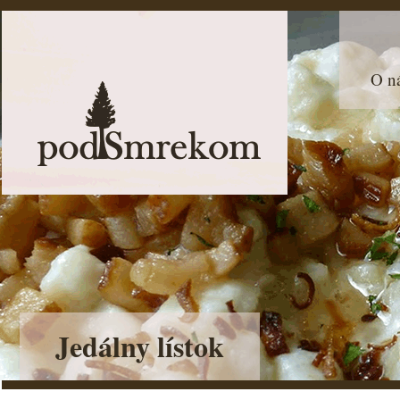
O n
Jedálny lístok