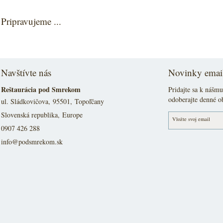
Pripravujeme ...
Navštívte nás
Novinky ema
Reštaurácia pod Smrekom
Pridajte sa k nášm
odoberajte denné o
ul. Sládkovičova, 95501, Topoľčany
Slovenská republika, Europe
Vložte svoj email
0907 426 288
info@podsmrekom.sk